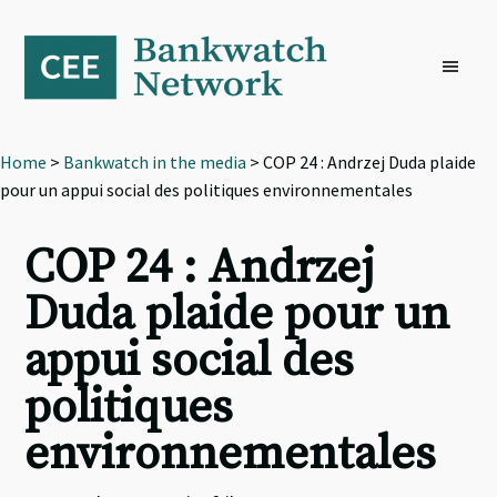
Skip
Skip
Skip
to
to
to
primary
main
footer
navigation
content
Home
>
Bankwatch in the media
> COP 24 : Andrzej Duda plaide
pour un appui social des politiques environnementales
COP 24 : Andrzej
Duda plaide pour un
appui social des
politiques
environnementales