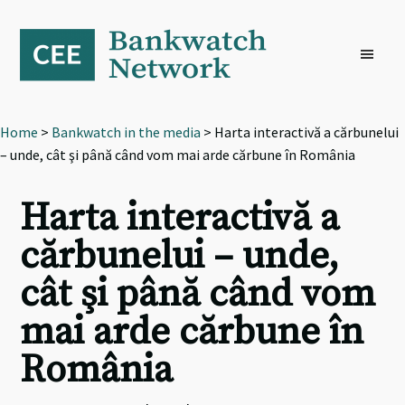
Skip
Skip
Skip
to
to
to
primary
main
footer
navigation
content
Home
>
Bankwatch in the media
> Harta interactivă a cărbunelui
– unde, cât şi până când vom mai arde cărbune în România
Harta interactivă a
cărbunelui – unde,
cât şi până când vom
mai arde cărbune în
România