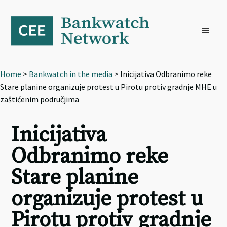
Skip
Skip
Skip
to
to
to
primary
main
footer
navigation
content
Home
>
Bankwatch in the media
> Inicijativa Odbranimo reke
Stare planine organizuje protest u Pirotu protiv gradnje MHE u
zaštićenim područjima
Inicijativa
Odbranimo reke
Stare planine
organizuje protest u
Pirotu protiv gradnje