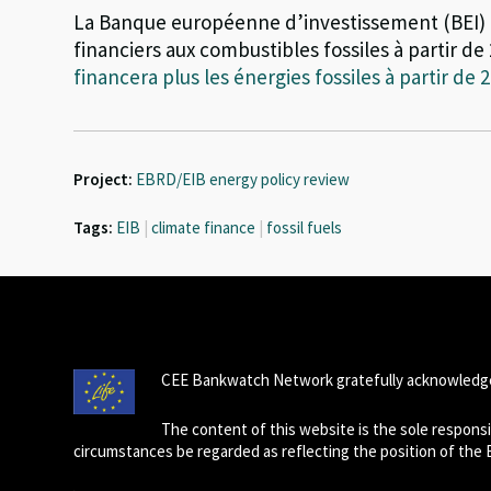
La Banque européenne d’investissement (
BEI
)
financiers aux combustibles fossiles à partir de
financera plus les énergies fossiles à partir de 
Project:
EBRD/EIB energy policy review
Tags:
EIB
|
climate finance
|
fossil fuels
CEE Bankwatch Network gratefully acknowledge
The content of this website is the sole respon
circumstances be regarded as reflecting the position of the