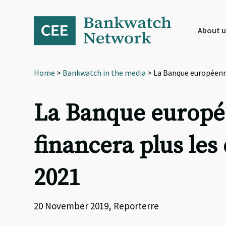
Skip
Skip
Skip
to
to
to
primary
main
footer
About u
navigation
content
Home
>
Bankwatch in the media
> La Banque européenne 
La Banque europé
financera plus les 
2021
20 November 2019, Reporterre