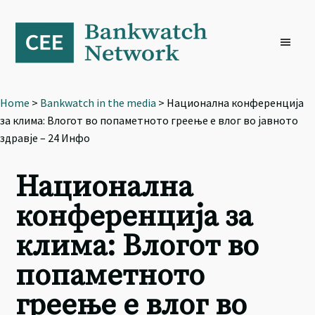
Skip
Skip
Skip
to
to
to
primary
main
footer
navigation
content
Home
>
Bankwatch in the media
> Национална конференција
за клима: Влогот во попаметното греење е влог во јавното
здравје – 24 Инфо
Национална
конференција за
клима: Влогот во
попаметното
греење е влог во