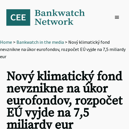
Skip
Skip
Skip
to
to
to
primary
main
footer
navigation
content
Home
>
Bankwatch in the media
> Nový klimatický fond
nevznikne na úkor eurofondov, rozpočet EÚ vyjde na 7,5 miliardy
eur
Nový klimatický fond
nevznikne na úkor
eurofondov, rozpočet
EÚ vyjde na 7,5
miliardy eur