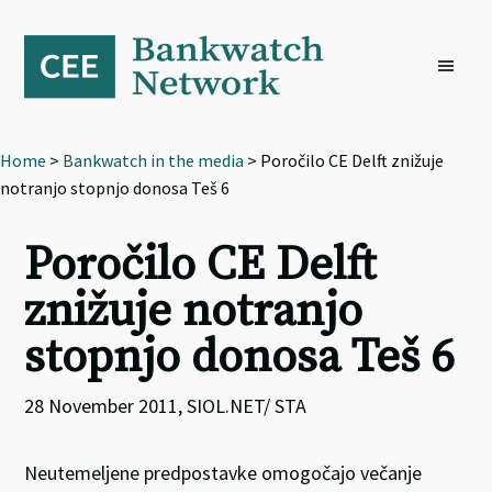
Skip
Skip
Skip
to
to
to
primary
main
footer
navigation
content
Home
>
Bankwatch in the media
> Poročilo CE Delft znižuje
notranjo stopnjo donosa Teš 6
Poročilo CE Delft
znižuje notranjo
stopnjo donosa Teš 6
28 November 2011, SIOL.NET/ STA
Neutemeljene predpostavke omogočajo večanje