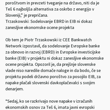
poroštvom in prevzeti tveganje na državo, niti da je
Teš 6 najboljša alternativa za oskrbo z energijo v
Sloveniji,” je prepričana.
Trzaskowski: Sodelovanje EBRD in EIB ni dokaz
zanesljive ekonomske ocene projekta
Ob tem je Piotr Trzaskowski iz CEE Bankwatch
Network izpostavil, da sodelovanje Evropske banke
za obnovo in razvoj (EBRD) in Evropske investicijske
banke (EIB) v projektu ni dokaz zanesljive ekonomske
ocene projekta. Opozoril je, da prejšnje slovenske
vlade niso naredile domače naloge in da bodo, če se
projektu podeli državno poroštvo za posojilo EIB, za
napake plačali slovenski davkoplačevalci s svojim
denarjem.
“Sedaj, ko se razkrivajo nove napake v izračunih
ekonomskih osnov za Teš 6, imata javni evropski