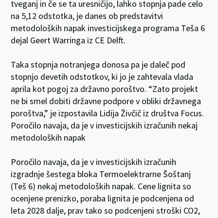
tveganj in če se ta uresničijo, lahko stopnja pade celo
na 5,12 odstotka, je danes ob predstavitvi
metodoloških napak investicijskega programa Teša 6
dejal Geert Warringa iz CE Delft.
Taka stopnja notranjega donosa pa je daleč pod
stopnjo devetih odstotkov, ki jo je zahtevala vlada
aprila kot pogoj za državno poroštvo. “Zato projekt
ne bi smel dobiti državne podpore v obliki državnega
poroštva,” je izpostavila Lidija Živčič iz društva Focus.
Poročilo navaja, da je v investicijskih izračunih nekaj
metodoloških napak
Poročilo navaja, da je v investicijskih izračunih
izgradnje šestega bloka Termoelektrarne Šoštanj
(Teš 6) nekaj metodoloških napak. Cene lignita so
ocenjene prenizko, poraba lignita je podcenjena od
leta 2028 dalje, prav tako so podcenjeni stroški CO2,