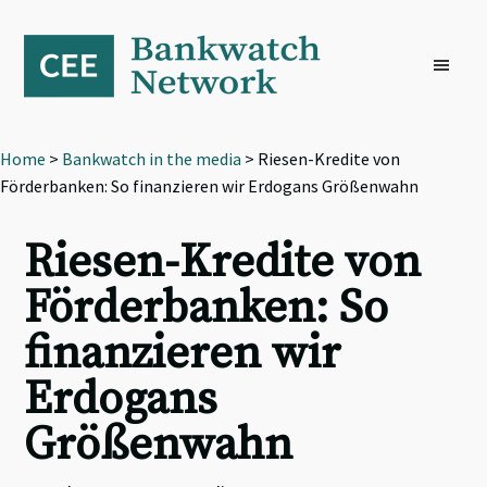
Skip
Skip
Skip
to
to
to
primary
main
footer
navigation
content
Home
>
Bankwatch in the media
> Riesen-Kredite von
Förderbanken: So finanzieren wir Erdogans Größenwahn
Riesen-Kredite von
Förderbanken: So
finanzieren wir
Erdogans
Größenwahn