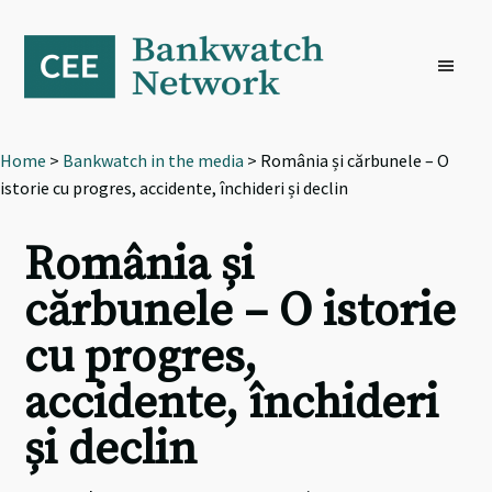
Skip
Skip
Skip
to
to
to
primary
main
footer
navigation
content
Home
>
Bankwatch in the media
> România și cărbunele – O
istorie cu progres, accidente, închideri și declin
România și
cărbunele – O istorie
cu progres,
accidente, închideri
și declin