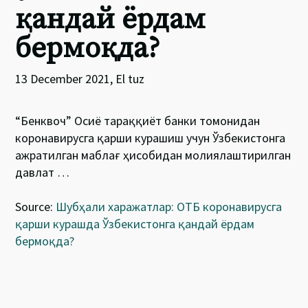
қандай ёрдам
бермоқда?
13 December 2021, El tuz
“Бенквоч” Осиё тараққиёт банки томонидан
коронавирусга қарши курашиш учун Ўзбекистонга
ажратилган маблағ ҳисобидан молиялаштирилган
давлат …
Source:
Шубҳали харажатлар: ОТБ коронавирусга
қарши курашда Ўзбекистонга қандай ёрдам
бермоқда?