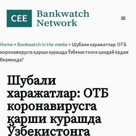
Skip
Skip
Skip
to
to
to
primary
main
footer
navigation
content
Home
>
Bankwatch in the media
> Шубҳали харажатлар: ОТБ
коронавирусга қарши курашда Ўзбекистонга қандай ёрдам
бермоқда?
Шубҳали
харажатлар: ОТБ
коронавирусга
қарши курашда
Ўзбекистонга