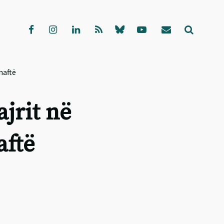
naftë
ajrit në
aftë