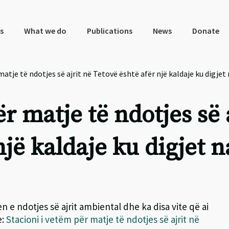
s
What we do
Publications
News
Donate
atje të ndotjes së ajrit në Tetovë është afër një kaldaje ku digjet 
r matje të ndotjes së 
jë kaldaje ku digjet n
 e ndotjes së ajrit ambiental dhe ka disa vite që ai
e:
Stacioni i vetëm për matje të ndotjes së ajrit në