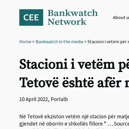
Skip
Skip
Skip
to
to
to
primary
main
footer
About u
navigation
content
Home
>
Bankwatch in the media
> Stacioni i vetëm për m
Stacioni i vetëm pë
Tetovë është afër n
10 April 2022, Portalb
Në Tetovë ekziston vetëm një stacion për matjen
gjendet në oborrin e shkollës fillore “ … Sourc