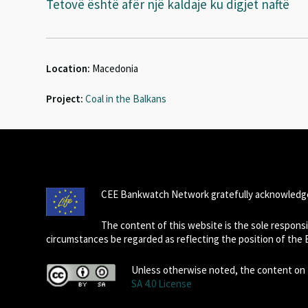
Tetovë është afër një kaldaje ku digjet naftë
Location:
Macedonia
Project:
Coal in the Balkans
CEE Bankwatch Network gratefully acknowledge
The content of this website is the sole respon
circumstances be regarded as reflecting the position of the
Unless otherwise noted, the content on t
SA 4.0 License