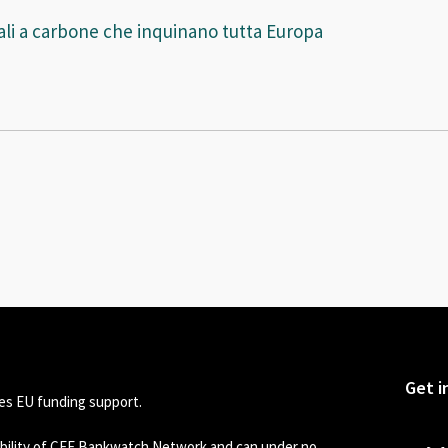
trali a carbone che inquinano tutta Europa
Get i
s EU funding support.
sibility of CEE Bankwatch Network and can under no