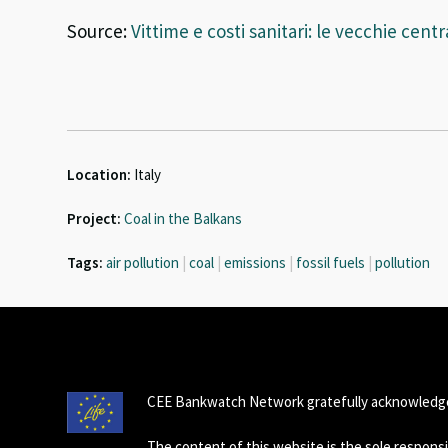
Source:
Vittime e costi sanitari: le vecchie cen
Location:
Italy
Project:
Coal in the Balkans
Tags:
air pollution
|
coal
|
emissions
|
fossil fuels
|
pollution
CEE Bankwatch Network gratefully acknowledge
The content of this website is the sole respon