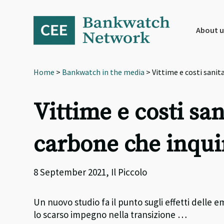
Skip
Skip
Skip
to
to
to
primary
main
footer
About u
navigation
content
Home
>
Bankwatch in the media
> Vittime e costi sanit
Vittime e costi san
carbone che inqui
8 September 2021, Il Piccolo
Un nuovo studio fa il punto sugli effetti delle e
lo scarso impegno nella transizione …