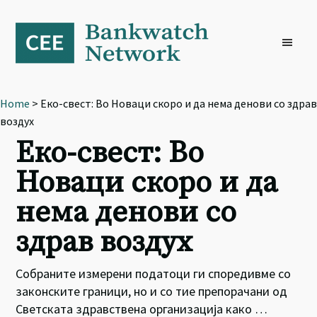
Skip
Skip
Skip
to
to
to
primary
main
footer
navigation
content
Home
> Еко-свест: Во Новаци скоро и да нема денови со здрав
воздух
Еко-свест: Во
Новаци скоро и да
нема денови со
здрав воздух
Собраните измерени податоци ги споредивме со
законските граници, но и со тие препорачани од
Светската здравствена организација како …