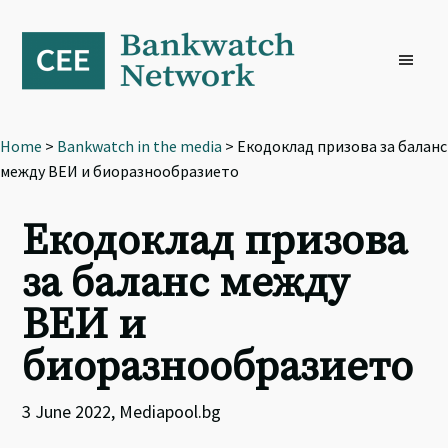
Skip
Skip
Skip
to
to
to
primary
main
footer
navigation
content
Home
>
Bankwatch in the media
> Екодоклад призова за баланс
между ВЕИ и биоразнообразието
Екодоклад призова
за баланс между
ВЕИ и
биоразнообразието
3 June 2022, Mediapool.bg