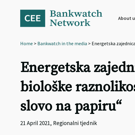
Skip
Skip
Skip
to
to
to
primary
main
footer
About u
navigation
content
Home
>
Bankwatch in the media
> Energetska zajednica:
Energetska zajedni
biološke raznoliko
slovo na papiru“
21 April 2021, Regionalni tjednik