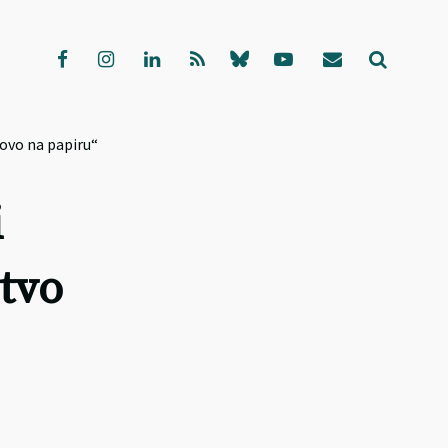
lovo na papiru“
i
rtvo