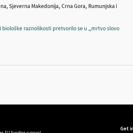
ina, Sjeverna Makedonija, Crna Gora, Rumunjska i
 biološke raznolikosti pretvorilo se u „mrtvo slovo
Get i
s EU funding support.