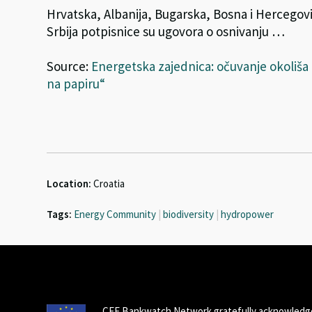
Hrvatska, Albanija, Bugarska, Bosna i Hercegov
Srbija potpisnice su ugovora o osnivanju …
Source:
Energetska zajednica: očuvanje okoliša i
na papiru“
Location:
Croatia
Tags:
Energy Community
|
biodiversity
|
hydropower
CEE Bankwatch Network gratefully acknowledge