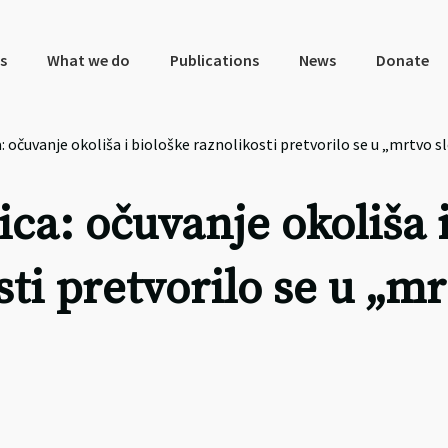
s
What we do
Publications
News
Donate
 očuvanje okoliša i biološke raznolikosti pretvorilo se u „mrtvo s
ca: očuvanje okoliša 
sti pretvorilo se u „m