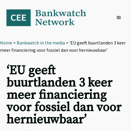
Skip
Skip
Skip
to
to
to
primary
main
footer
navigation
content
Home
>
Bankwatch in the media
> ‘EU geeft buurtlanden 3 keer
meer financiering voor fossiel dan voor hernieuwbaar’
‘EU geeft
buurtlanden 3 keer
meer financiering
voor fossiel dan voor
hernieuwbaar’