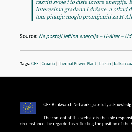
razviti svoje i to čiste izvore energije.
interesima građana i države, a otkud d
tom pitanju moglo promijeniti za H-Al
Source:
Ne postoji jeftina energija – H-Alter – 
Tags:
CEE
|
Croatia
|
Thermal Power Plant
|
balkan
|
balkan co
CEE Bankwatch Network gratefully acknowledge
The content of this website is the sole respon
circumstances be regarded as reflecting the position of the