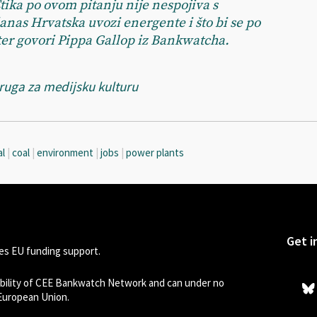
 Etika po ovom pitanju nije nespojiva s
anas Hrvatska uvozi energente i što bi se po
ter govori Pippa Gallop iz Bankwatcha.
Udruga za medijsku kulturu
al
|
coal
|
environment
|
jobs
|
power plants
Get i
s EU funding support.
sibility of CEE Bankwatch Network and can under no
 European Union.