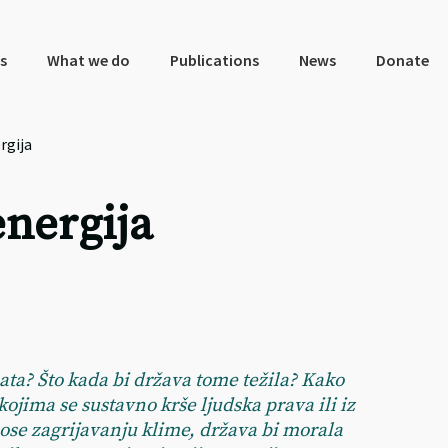
s
What we do
Publications
News
Donate
rgija
energija
ata? Što kada bi država tome težila? Kako
ojima se sustavno krše ljudska prava ili iz
nose zagrijavanju klime, država bi morala