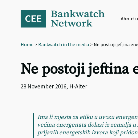
Skip
Skip
Skip
to
to
to
primary
main
footer
About u
navigation
content
Home
>
Bankwatch in the media
> Ne postoji jeftina ene
Ne postoji jeftina 
28 November 2016, H-Alter
Ima li mjesta za etiku u uvozu energen
većina energenata dolazi iz zemalja u k
prljavih energetskih izvora koji prido