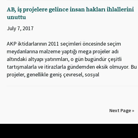
AB, iş projelere gelince insan hakları ihlallerini
unuttu
July 7, 2017
AKP iktidarlarının 2011 seçimleri öncesinde seçim
meydanlarına malzeme yaptığı mega projeler adı
altındaki altyapı yatırımları, o gün bugündür çeşitli
tartışmalarla ve itirazlarla gündemden eksik olmuyor. Bu
projeler, genellikle geniş çevresel, sosyal
Next Page »