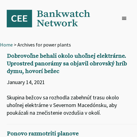
Skip
Skip
Skip
to
to
to
primary
main
footer
navigation
content
Home
> Archives for power plants
Dobrovoľne behali okolo uhoľnej elektrárne.
Uprostred panorámy sa objavil obrovský hríb
dymu, hovorí bežec
January 14, 2021
Skupina bežcov sa rozhodla zabehnúť trasu okolo
uhoľnej elektrárne v Severnom Macedónsku, aby
poukázali na znečistenie ovzdušia v okolí.
Ponovo razmotriti planove