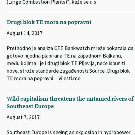
(Large Combustion Plants)“, kaže se u s
Drugi blok TE mora na popravni
August 14, 2017
Prethodno je analiza CEE Bankwatch mreže pokazala da
gotovo nijedna planirana TE na zapadnom Balkanu,
među kojima i je i drugi blok TE Pljevlja, neće ispuniti
nove, strože standarde zagađenosti Source: Drugi blok
TE mora na popravni – Vijesti.me
Wild capitalism threatens the untamed rivers of
Southeast Europe
August 7, 2017
Southeast Europe is seeing an explosion in hydropower