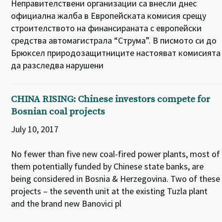
Неправителствени организации са внесли днес
официална жалба в Европейската комисия срещу
строителството на финансираната с европейски
средства автомагистрала “Струма”. В писмото си до
Брюксел природозащитниците настояват комисията
да разследва нарушени
CHINA RISING: Chinese investors compete for
Bosnian coal projects
July 10, 2017
No fewer than five new coal-fired power plants, most of
them potentially funded by Chinese state banks, are
being considered in Bosnia & Herzegovina. Two of these
projects – the seventh unit at the existing Tuzla plant
and the brand new Banovici pl