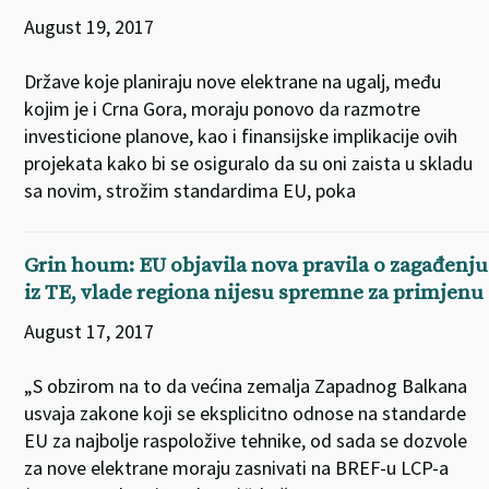
August 19, 2017
Države koje planiraju nove elektrane na ugalj, među
kojim je i Crna Gora, moraju ponovo da razmotre
investicione planove, kao i finansijske implikacije ovih
projekata kako bi se osiguralo da su oni zaista u skladu
sa novim, strožim standardima EU, poka
Grin houm: EU objavila nova pravila o zagađenju
iz TE, vlade regiona nijesu spremne za primjenu
August 17, 2017
„S obzirom na to da većina zemalja Zapadnog Balkana
usvaja zakone koji se eksplicitno odnose na standarde
EU za najbolje raspoložive tehnike, od sada se dozvole
za nove elektrane moraju zasnivati na BREF-u LCP-a