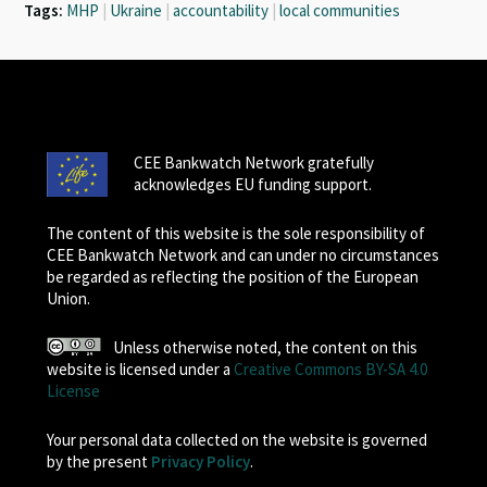
Tags:
MHP
|
Ukraine
|
accountability
|
local communities
CEE Bankwatch Network gratefully
acknowledges EU funding support.
The content of this website is the sole responsibility of
CEE Bankwatch Network and can under no circumstances
be regarded as reflecting the position of the European
Union.
Unless otherwise noted, the content on this
website is licensed under a
Creative Commons BY-SA 4.0
License
Your personal data collected on the website is governed
by the present
Privacy Policy
.