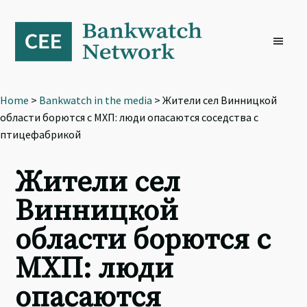
Skip
Skip
Skip
to
to
to
primary
main
footer
navigation
content
Home
>
Bankwatch in the media
> Жители сел Винницкой
области борются с МХП: люди опасаются соседства с
птицефабрикой
Жители сел
Винницкой
области борются с
МХП: люди
опасаются